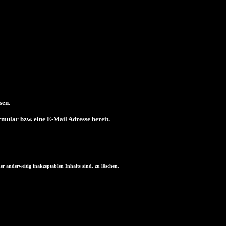
sen.
ular bzw. eine E-Mail Adresse bereit.
er anderweitig inakzeptablen Inhalts sind, zu löschen.